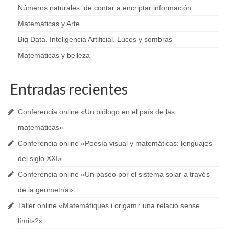
Exposición de Fotografía
Números naturales: de contar a encriptar información
Matemáticas y Arte
Fotografía
Big Data. Inteligencia Artificial. Luces y sombras
Conferencias
Matemáticas y belleza
Talleres
Entradas recientes
El día de las Mates
Audiolibro
Conferencia online «Un biólogo en el país de las
matemáticas»
Entidades financiadoras
Conferencia online «Poesía visual y matemáticas: lenguajes
Prensa
del siglo XXI»
Mathcitymap
Conferencia online «Un paseo por el sistema solar a través
de la geometría»
Taller online «Matemàtiques i origami: una relació sense
límits?»