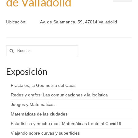
de Valladolid
Eventos
Exposición
por
marzomates
|
|
0
Ubicación:
Av. de Salamanca, 59, 47014 Valladolid
Aplicaciones Interactivas
Papiroproblemas
Buscar
Papiroflexia
por:
Escape Rooms
Exposición
¿Sabías que…?
Fractales, la Geometría del Caos
Matemáticas + Literatura
Redes y grafos. Las comunicaciones y la logística
Pasatiempos matemáticos
Juegos y Matemáticas
Matemáticas de las ciudades
Sostenibilidad
Estadística y mucho más: Matemáticas frente al Covid19
Material 3D
Viajando sobre curvas y superficies