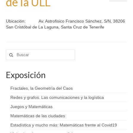
de la ULL
Eventos
Exposición
por
marzomates
|
|
0
Ubicación:
Av. Astrofisico Francisco Sánchez, S/N, 38206
Aplicaciones Interactivas
San Cristóbal de La Laguna, Santa Cruz de Tenerife
Papiroproblemas
Papiroflexia
Buscar
por:
Escape Rooms
Exposición
¿Sabías que…?
Matemáticas + Literatura
Fractales, la Geometría del Caos
Redes y grafos. Las comunicaciones y la logística
Pasatiempos matemáticos
Juegos y Matemáticas
Sostenibilidad
Matemáticas de las ciudades
Material 3D
Estadística y mucho más: Matemáticas frente al Covid19