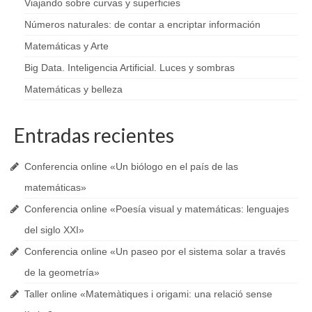
Viajando sobre curvas y superficies
Exposición de Fotografía
Números naturales: de contar a encriptar información
Fotografía
Matemáticas y Arte
Conferencias
Big Data. Inteligencia Artificial. Luces y sombras
Matemáticas y belleza
Talleres
El día de las Mates
Entradas recientes
Audiolibro
Conferencia online «Un biólogo en el país de las
Entidades financiadoras
matemáticas»
Prensa
Conferencia online «Poesía visual y matemáticas: lenguajes
del siglo XXI»
Mathcitymap
Conferencia online «Un paseo por el sistema solar a través
de la geometría»
Taller online «Matemàtiques i origami: una relació sense