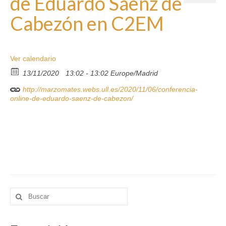
de Eduardo Sáenz de
Eventos
Cabezón en C2EM
Exposición
por
Aplicaciones Interactivas
marzomates
|
|
0
Ver calendario
Papiroproblemas
13/11/2020
13:02 - 13:02
Europe/Madrid
Papiroflexia
http://marzomates.webs.ull.es/2020/11/06/conferencia-
online-de-eduardo-saenz-de-cabezon/
Escape Rooms
¿Sabías que…?
Matemáticas + Literatura
Pasatiempos matemáticos
Sostenibilidad
Buscar
por:
Material 3D