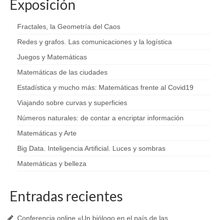
Exposición
Exposición de Fotografía
Fotografía
Fractales, la Geometría del Caos
Redes y grafos. Las comunicaciones y la logística
Conferencias
Juegos y Matemáticas
Talleres
Matemáticas de las ciudades
El día de las Mates
Estadística y mucho más: Matemáticas frente al Covid19
Viajando sobre curvas y superficies
Audiolibro
Números naturales: de contar a encriptar información
Entidades financiadoras
Matemáticas y Arte
Prensa
Big Data. Inteligencia Artificial. Luces y sombras
Matemáticas y belleza
Mathcitymap
Entradas recientes
Conferencia online «Un biólogo en el país de las