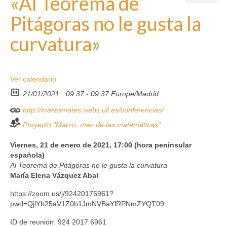
«Al Teorema de
Eventos
Pitágoras no le gusta la
Exposición
curvatura»
Aplicaciones Interactivas
por
marzomates
|
|
0
Papiroproblemas
Ver calendario
Papiroflexia
21/01/2021
09:37 - 09:37
Europe/Madrid
Escape Rooms
http://marzomates.webs.ull.es/conferencias/
Proyecto "Marzo, mes de las matemáticas"
¿Sabías que…?
Viernes, 21 de enero de 2021, 17:00 (hora peninsular
Matemáticas + Literatura
española)
Al Teorema de Pitágoras no le gusta la curvatura
Pasatiempos matemáticos
María Elena Vázquez Abal
Sostenibilidad
https://zoom.us/j/92420176961?
pwd=QjlYb25aV1Z0b1JmNVBaYlRPNmZYQT09
Material 3D
ID de reunión: 924 2017 6961