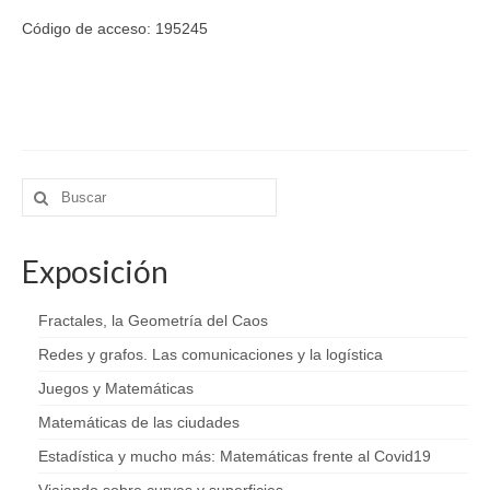
Exposición de Fotografía
Código de acceso: 195245
Fotografía
Conferencias
Talleres
Buscar
El día de las Mates
por:
Audiolibro
Exposición
Entidades financiadoras
Fractales, la Geometría del Caos
Prensa
Redes y grafos. Las comunicaciones y la logística
Mathcitymap
Juegos y Matemáticas
Matemáticas de las ciudades
Estadística y mucho más: Matemáticas frente al Covid19