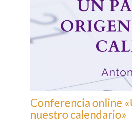
Conferencia online «
nuestro calendario »
por
marzomates
|
publicado en:
Sin categoría
|
0