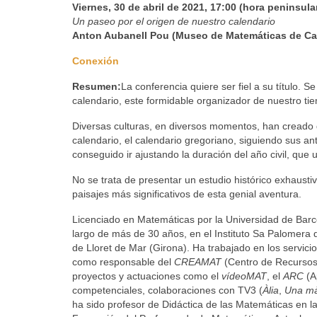
Viernes, 30 de abril de 2021, 17:00 (hora peninsul
Un paseo por el origen de nuestro calendario
Anton Aubanell Pou (Museo de Matemáticas de C
Conexión
Resumen:
La conferencia quiere ser fiel a su título. S
calendario, este formidable organizador de nuestro ti
Diversas culturas, en diversos momentos, han creado 
calendario, el calendario gregoriano, siguiendo sus 
conseguido ir ajustando la duración del año civil, que 
No se trata de presentar un estudio histórico exhaustiv
paisajes más significativos de esta genial aventura.
Licenciado en Matemáticas por la Universidad de Barc
largo de más de 30 años, en el Instituto Sa Palomera d
de Lloret de Mar (Girona). Ha trabajado en los servic
como responsable del
CREAMAT
(Centro de Recursos
proyectos y actuaciones como el
vídeoMAT
, el
ARC
(A
competenciales, colaboraciones con TV3 (
Àlia
,
Una mà
ha sido profesor de Didáctica de las Matemáticas en l