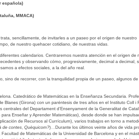
ar española)
ataluña, MMACA)
e trata, sencillamente, de invitarles a un paseo por el origen de nuestro
empo, de nuestro quehacer cotidiano, de nuestras vidas.
diferentes calendarios. Centraremos nuestra atención en el origen de 
antecedentes y observando cómo, progresivamente, decimal a decimal, 
usamos a efectos sociales, a la del año real.
o, sino de recorrer, con la tranquilidad propia de un paseo, algunos de
elona. Catedrático de Matemáticas en la Enseñanza Secundaria. Profes
e Blanes (Girona) con un paréntesis de tres años en el Instituto Coll i
ios centrales del Departament d’Ensenyament de la Generalitat de Cata
 para Enseñar y Aprender Matemáticas), desde donde se han impulsa
plicación de Recursos al Currículum), varios trabajos en torno a metod
 de contes
,
Quèquicom?
)…Durante los últimos veinte años de vida pr
a Facultad de Matemáticas de la Universidad de Barcelona y en el más