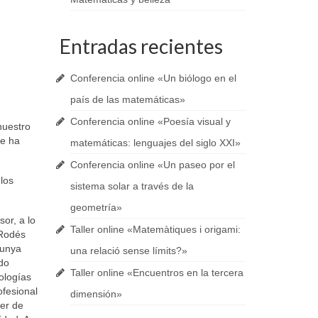
Entradas recientes
Conferencia online «Un biólogo en el
país de las matemáticas»
Conferencia online «Poesía visual y
nuestro
se ha
matemáticas: lenguajes del siglo XXI»
Conferencia online «Un paseo por el
 los
sistema solar a través de la
geometría»
or, a lo
Taller online «Matemàtiques i origami:
 Rodés
lunya
una relació sense límits?»
do
Taller online «Encuentros en la tercera
ologías
ofesional
dimensión»
ter de