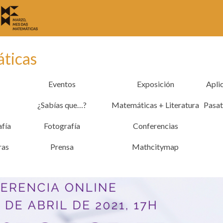
áticas
Eventos
Exposición
Apli
¿Sabías que…?
Matemáticas + Literatura
Pasa
afía
Fotografía
Conferencias
ras
Prensa
Mathcitymap