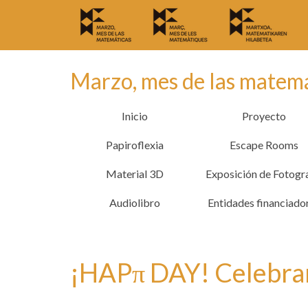
Marzo, mes de las matem
Inicio
Proyecto
Papiroflexia
Escape Rooms
Material 3D
Exposición de Fotogr
Audiolibro
Entidades financiado
¡HAPπ DAY! Celebra
por
marzomates
|
publicado en:
Sin categoría
|
0