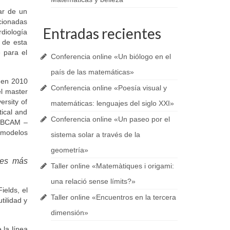
ar de un
cionadas
Entradas recientes
rdiología
 de esta
e para el
Conferencia online «Un biólogo en el
país de las matemáticas»
 en 2010
Conferencia online «Poesía visual y
el master
ersity of
matemáticas: lenguajes del siglo XXI»
ical and
Conferencia online «Un paseo por el
l BCAM –
 modelos
sistema solar a través de la
geometría»
res más
Taller online «Matemàtiques i origami:
una relació sense límits?»
ields, el
Taller online «Encuentros en la tercera
tilidad y
dimensión»
la línea