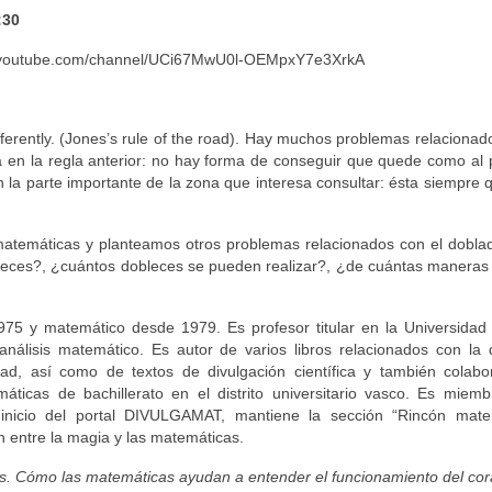
:30
www.youtube.com/channel/UCi67MwU0l-OEMpxY7e3XrkA
ferently. (Jones’s rule of the road). Hay muchos problemas relacionad
en la regla anterior: no hay forma de conseguir que quede como al p
 la parte importante de la zona que interesa consultar: ésta siempre
matemáticas y planteamos otros problemas relacionados con el dobla
leces?, ¿cuántos dobleces se pueden realizar?, ¿de cuántas maneras 
5 y matemático desde 1979. Es profesor titular en la Universidad 
 análisis matemático. Es autor de varios libros relacionados con la
idad, así como de textos de divulgación científica y también colabo
ticas de bachillerato en el distrito universitario vasco. Es miemb
inicio del portal DIVULGAMAT, mantiene la sección “Rincón mate
n entre la magia y las matemáticas.
s
.
Cómo las matemáticas ayudan a entender el funcionamiento del cor