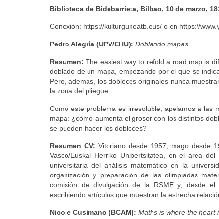
Biblioteca de Bidebarrieta, Bilbao, 10 de marzo, 18
Conexión: https://kulturguneatb.eus/ o en https://
Pedro Alegría (UPV/EHU):
Doblando mapas
Resumen:
The easiest way to refold a road map is dif
doblado de un mapa, empezando por el que se indica 
Pero, además, los dobleces originales nunca muestran
la zona del pliegue.
Como este problema es irresoluble, apelamos a las 
mapa: ¿cómo aumenta el grosor con los distintos dob
se pueden hacer los dobleces?
Resumen CV:
Vitoriano desde 1957, mago desde 197
Vasco/Euskal Herriko Unibertsitatea, en el área del
universitaria del análisis matemático en la univers
organización y preparación de las olimpiadas matemá
comisión de divulgación de la RSME y, desde el 
escribiendo artículos que muestran la estrecha relació
Nicole Cusimano (BCAM):
Maths is where the heart i