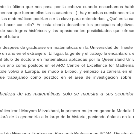
te lo último que nos pasa por la cabeza cuando escuchamos habl
ensar que fueron ellas las causantes…), hay muchas cuestiones rela
y las matemáticas podrían ser la clave para entenderlas. ¿Qué es la ca
acer con ella? En esta charla describiré los principales objetivos
 de sus logros históricos y las apasionantes posibilidades que ofrec
n el futuro.
 y después de graduarse en matemáticas en la Universidad de Trieste
un año en el extranjero. El lugar, la gente y el trabajo la encantaron, 
l título de doctora en matemáticas aplicadas por la Queensland Univ
r un año como postdoc en el ARC Centre of Excellence for Mathemat
Nicole volvió a Europa, se mudó a Bilbao, y empezó su carrera en e
gue trabajando como postdoc en el area de investigación sobre
belleza de las matemáticas solo se muestra a sus seguido
mática iraní Maryam Mirzakhani
,
la primera mujer en ganar la Medalla F
á de la geometría a lo largo de la historia, poniendo énfasis en la u
ad de Nijmegen. Ikerbasque Research Professor en BCAM. Director de 