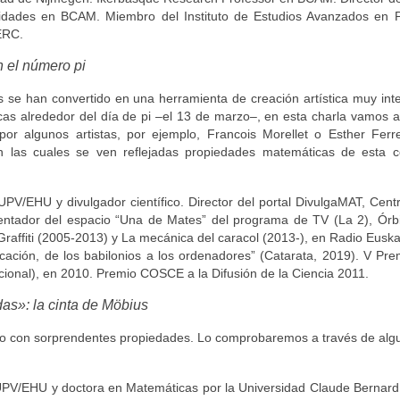
ridades en BCAM. Miembro del Instituto de Estudios Avanzados en P
ERC.
n el número pi
se han convertido en una herramienta de creación artística muy inte
s alrededor del día de pi –el 13 de marzo–, en esta charla vamos a
or algunos artistas, por ejemplo, Francois Morellet o Esther Ferr
n las cuales se ven reflejadas propiedades matemáticas de esta c
PV/EHU y divulgador científico. Director del portal DivulgaMAT, Centr
entador del espacio “Una de Mates” del programa de TV (La 2), Órbi
raffiti (2005-2013) y La mecánica del caracol (2013-), en Radio Euska
plicación, de los babilonios a los ordenadores” (Catarata, 2019). V Pr
cional), en 2010. Premio COSCE a la Difusión de la Ciencia 2011.
as»: la cinta de Möbius
co con sorprendentes propiedades. Lo comprobaremos a través de alg
UPV/EHU y doctora en Matemáticas por la Universidad Claude Bernard