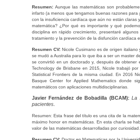
Resumen:
Aunque las matemáticas son probablemen
infarto (a menos que tengamos buenas razones para p
con la insuficiencia cardíaca que aún no están claras 
matemática? ¿Por qué es importante y qué podemos h
disciplina en rápido crecimiento, presentaré algunos
tratamiento y la prevención de la disfunción cardíaca e
Resumen CV:
Nicole Cusimano es de origen italiano
se mudó a Australia para lo que iba a ser un master de 
se convirtió en un doctorado y, después de obtener e
Technology de Brisbane en 2015, Nicole trabajó po
Statistical Frontiers de la misma ciudad. En 2016 
Basque Center for Applied Mathematics donde si
matemáticos con aplicaciones multidisciplinarias.
Javier Fernández de Bobadilla (BCAM):
La 
pacientes
.
Resumen: Esta frase del título es una cita de la mate
máximo honor en matemáticas. En esta charla se hablar
valor de las matemáticas desarrolladas por curiosidad.
Resumen CV:
Doctor en Matematicas por la Universid