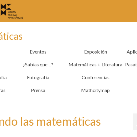
áticas
Eventos
Exposición
Apli
¿Sabías que…?
Matemáticas + Literatura
Pasa
afía
Fotografía
Conferencias
ras
Prensa
Mathcitymap
ndo las matemáticas