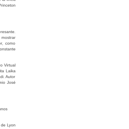
rinceton
resante.
 mostrar
er, como
onstante
o Virtual
ta Laika
di. Autor
emio José
unos
 de Lyon