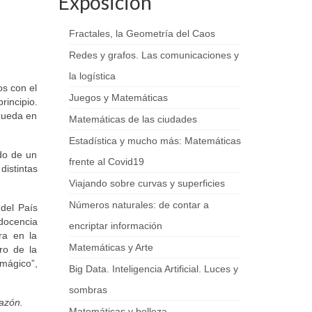
Exposición
Fractales, la Geometría del Caos
Redes y grafos. Las comunicaciones y
la logística
os con el
Juegos y Matemáticas
rincipio.
 queda en
Matemáticas de las ciudades
Estadística y mucho más: Matemáticas
do de un
frente al Covid19
distintas
Viajando sobre curvas y superficies
Números naturales: de contar a
del País
 docencia
encriptar información
ra en la
Matemáticas y Arte
ro de la
mágico”,
Big Data. Inteligencia Artificial. Luces y
sombras
azón.
Matemáticas y belleza