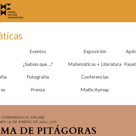
áticas
Eventos
Exposición
Apli
¿Sabías que…?
Matemáticas + Literatura
Pasa
afía
Fotografía
Conferencias
ras
Prensa
Mathcitymap