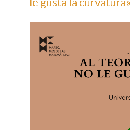
le gusta la curvatura
por
marzomates
|
publicado en:
Sin categoría
|
0