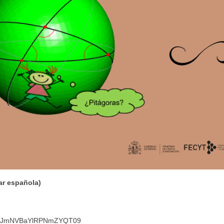
ar española)
Z0b1JmNVBaYlRPNmZYQT09