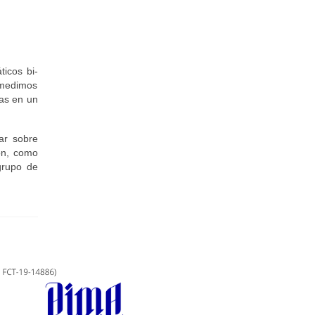
icos bi-
 medimos
tas en un
ar sobre
ón, como
 grupo de